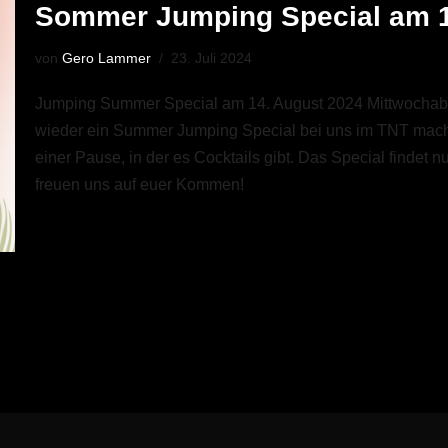
Sommer Jumping Special am 
von
Gero Lammer
23. Juli 2024
Jumping Summer Special am 14. August 2024 Mittwochaben
wieder ein Summer Jumping Special bei uns im TNT machen
einer Pause, in der es Cocktails gibt. Das Special findet 
freuen uns auf euer Kommen!