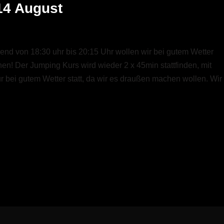
14 August
d von 18:30 uhr bis 20:15 Uhr wollen wir bei gutem Wetter
! Der Jumping Kurs wird wieder 2 x 45min stattfinden, mit
nur bei gutem Wetter statt, da wir es draußen machen wollen. Wir