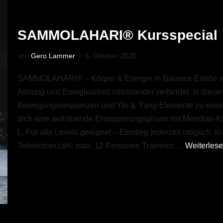
SAMMOLAHARI® Kursspecial
von
Gero Lammer
6. Oktober 2025
SAMMOLAHARI® – Körper & Energie in Balance Erlebe eine
Atmung und Energiearbeit miteinander verbindet. In diese
Bewegungssequenzen und Yin-&-Yang-Elemente zu einem 
dich eine wohltuende Entspannungsphase mit Meridian-Klop
L. Für alle Levels geeignet – Einstieg jederzeit möglich. 
Teilnehmerzahl: max. 12 Personen Trainerin:…
Weiterlese