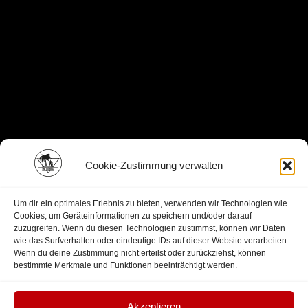
Cookie-Zustimmung verwalten
Um dir ein optimales Erlebnis zu bieten, verwenden wir Technologien wie
Cookies, um Geräteinformationen zu speichern und/oder darauf
zuzugreifen. Wenn du diesen Technologien zustimmst, können wir Daten
wie das Surfverhalten oder eindeutige IDs auf dieser Website verarbeiten.
Wenn du deine Zustimmung nicht erteilst oder zurückziehst, können
bestimmte Merkmale und Funktionen beeinträchtigt werden.
Akzeptieren