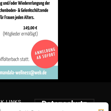
Datenschutz
K LINKS
liedschaft