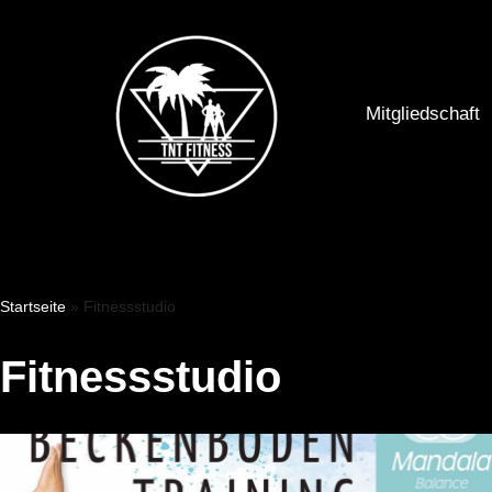
Zum
Inhalt
Mitgliedschaft
springen
Startseite
»
Fitnessstudio
Fitnessstudio