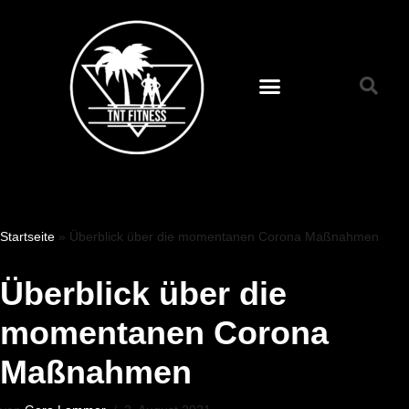
Zum
Inhalt
springen
Startseite
»
Überblick über die momentanen Corona Maßnahmen
Überblick über die
momentanen Corona
Maßnahmen