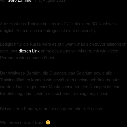
von
Gero Lammer
2. August 2021
Zurzeit ist das Training bei uns im TNT mit einem 3G Nachweis
möglich. Sich online einzutragen ist nicht notwendig.
Lediglich für die Kurse wäre es gut, wenn man sich zuvor telefonisch
oder über
diesen Link
anmeldet, damit wir wissen, mit wie vielen
Personen wir rechnen können.
Der Wellness-Bereich, die Duschen, das Solarium sowie alle
Trainingsflächen können wie gewöhnlich uneingeschränkt benutzt
werden. Das Tragen einer Maske zwischen den Übungen ist eine
Empfehlung, damit jedem ein sicheres Training möglich ist.
Bei weiteren Fragen, schreibt uns gerne oder ruft uns an!
Wir freuen uns auf Euch