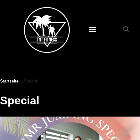
Zum
Inhalt
springen
Startseite
»
Special
Special