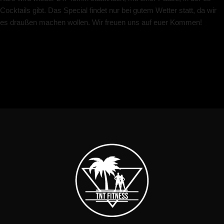
Cocktails gibt. Das Special findet nur bei gutem Wetter statt, da wir
es draußen machen wollen. Wir freuen uns auf euer Kommen!