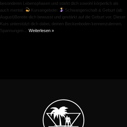
besonderen Lebensphasen und stärkt dich sowohl körperlich als
auch mental.
Kursangebote:
Schwangerschaft & Geburt (ab
August)Bereite dich bewusst und gestärkt auf die Geburt vor. Dieser
Kurs unterstützt dich dabei, deinen Beckenboden kennenzulernen,
Spannungen…
Weiterlesen »