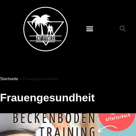
Zum
Inhalt
springen
Startseite
»
Frauengesundheit
Frauengesundheit