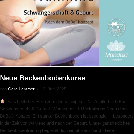
Neue Beckenbodenkurse
von
Gero Lammer
13. Juni 2025
Ganzheitliches Beckenbodentraining im TNT Affolterbach Für
Schwangerschaft, Geburt, Wochenbett & Rückbildung Nach dem
BeBo® Konzept Ein starker Beckenboden ist essenziell – besonders
in der Zeit vor, während und nach der Geburt. Unser ganzheitliches
Beckenbodentraining begleitet dich einfühlsam durch diese