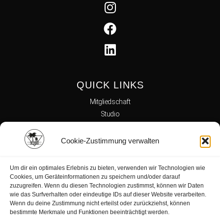
QUICK LINKS
Mitgliedschaft
Studio
Team
Kursplan
Cookie-Zustimmung verwalten
Reha
Kontakt
Um dir ein optimales Erlebnis zu bieten, verwenden wir Technologien wie
Shop
Cookies, um Geräteinformationen zu speichern und/oder darauf
zuzugreifen. Wenn du diesen Technologien zustimmst, können wir Daten
wie das Surfverhalten oder eindeutige IDs auf dieser Website verarbeiten.
Wenn du deine Zustimmung nicht erteilst oder zurückziehst, können
Datenschutz
bestimmte Merkmale und Funktionen beeinträchtigt werden.